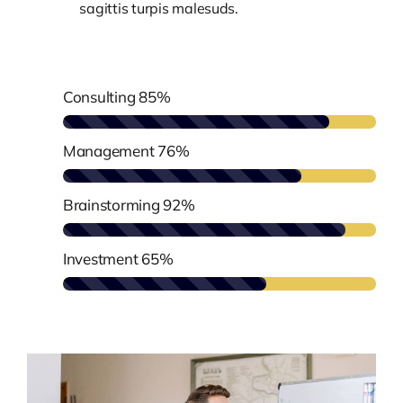
sagittis turpis malesuds.
Consulting
85%
Management
76%
Brainstorming
92%
Investment
65%