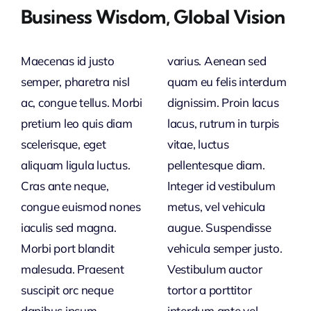
Business Wisdom, Global Vision
Maecenas id justo
varius. Aenean sed
semper, pharetra nisl
quam eu felis interdum
ac, congue tellus. Morbi
dignissim. Proin lacus
pretium leo quis diam
lacus, rutrum in turpis
scelerisque, eget
vitae, luctus
aliquam ligula luctus.
pellentesque diam.
Cras ante neque,
Integer id vestibulum
congue euismod nones
metus, vel vehicula
iaculis sed magna.
augue. Suspendisse
Morbi port blandit
vehicula semper justo.
malesuda. Praesent
Vestibulum auctor
suscipit orc neque
tortor a porttitor
dapibus ipsum
interdum ante vel